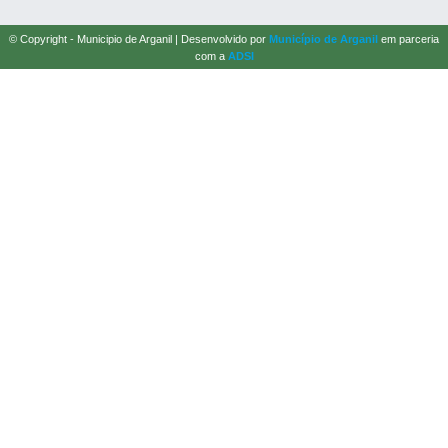
© Copyright - Municipio de Arganil | Desenvolvido por
Município de Arganil
em parceria
com a
ADSI
Navegação Principal
Página Principal